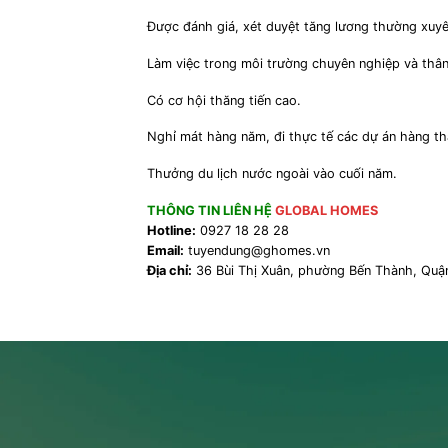
Được đánh giá, xét duyệt tăng lương thường xuye
Làm việc trong môi trường chuyên nghiệp và thân
Có cơ hội thăng tiến cao.
Nghỉ mát hàng năm, đi thực tế các dự án hàng t
Thưởng du lịch nước ngoài vào cuối năm.
THÔNG TIN LIÊN HỆ
GLOBAL HOMES
Hotline:
0927 18 28 28
Email:
tuyendung@ghomes.vn
Địa chỉ:
36 Bùi Thị Xuân, phường Bến Thành, Quậ