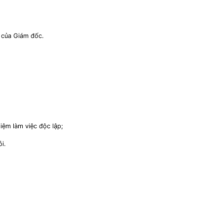
.
 của Giám đốc.
ệm làm việc độc lập;
̉i.