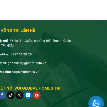
THÔNG TIN LIÊN HỆ
ịa chỉ:
36 Bùi Thị Xuân, phường Bến Thành, Quận
, TP. HCM
otline:
0927 18 28 28
mail:
gphomes@gpcorp.com.vn
ebsite:
https://ghomes.vn
KẾT NỐI VỚI GLOBAL HOMES TẠI