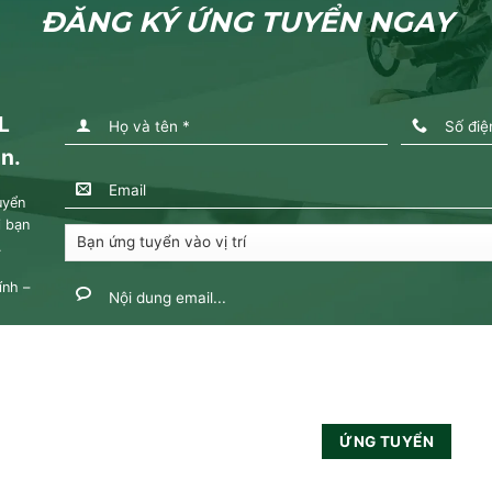
ĐĂNG KÝ ỨNG TUYỂN NGAY
L
n.
uyển
i bạn
.
ính –
!
AO