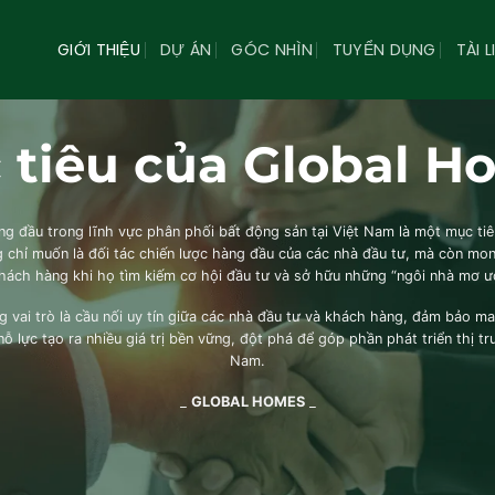
GIỚI THIỆU
DỰ ÁN
GÓC NHÌN
TUYỂN DỤNG
TÀI L
 tiêu của Global H
ng đầu trong lĩnh vực phân phối bất động sản tại Việt Nam là một mục t
g chỉ muốn là đối tác chiến lược hàng đầu của các nhà đầu tư, mà còn mo
khách hàng khi họ tìm kiếm cơ hội đầu tư và sở hữu những “ngôi nhà mơ ư
ai trò là cầu nối uy tín giữa các nhà đầu tư và khách hàng, đảm bảo man
nỗ lực tạo ra nhiều giá trị bền vững, đột phá để góp phần phát triển thị tr
Nam.
_
GLOBAL HOMES
_