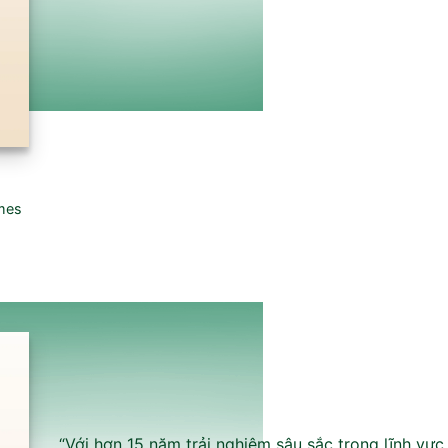
mes
“Với hơn 15 năm trải nghiệm sâu sắc trong lĩnh vực