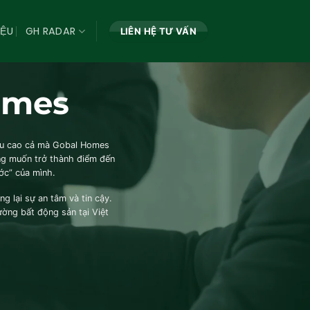
IỆU
GH RADAR
LIÊN HỆ TƯ VẤN
omes
iêu cao cả mà Gobal Homes
ng muốn trở thành điểm đến
ớc” của mình.
g lại sự an tâm và tin cậy.
ường bất động sản tại Việt