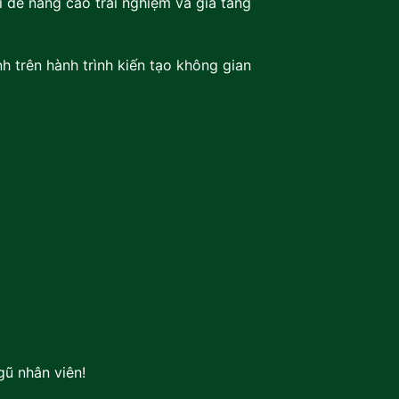
 để nâng cao trải nghiệm và gia tăng
h trên hành trình kiến tạo không gian
gũ nhân viên!