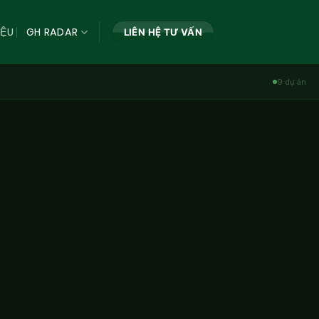
IỆU
GH RADAR
LIÊN HỆ TƯ VẤN