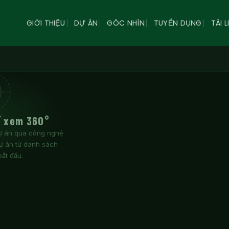
GIỚI THIỆU
DỰ ÁN
GÓC NHÌN
TUYỂN DỤNG
TÀI L