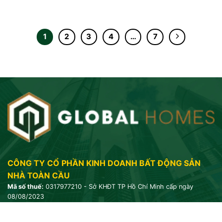
1
2
3
4
…
7
CÔNG TY CỔ PHẦN KINH DOANH BẤT ĐỘNG SẢN
NHÀ TOÀN CẦU
Mã số thuế:
0317977210 - Sở KHĐT TP Hồ Chí Minh cấp ngày
08/08/2023