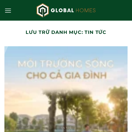
Bỏ
qua
nội
dung
LƯU TRỮ DANH MỤC:
TIN TỨC
TIN TỨC