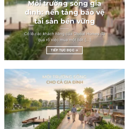
Môi trường sống gia
đình: nền tảng bảo vệ
tài sản bền vững
Có lẽ các khách hàng của Global Homes đã
quá rõ việc mua một bất [...]
TIẾP TỤC ĐỌC
→