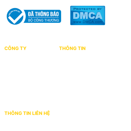
CÔNG TY
THÔNG TIN
Giới thiệu
Tin tức thị trường
Dự án
Kiến thức môi giới
Tuyển dụng
Chính sách bảo mật
Điều khoản sử dụng
THÔNG TIN LIÊN HỆ
Địa chỉ:
36 Bùi Thị Xuân, phường Bến Thành, Quận 1, TP. HCM