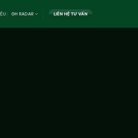
IỆU
GH RADAR
LIÊN HỆ TƯ VẤN