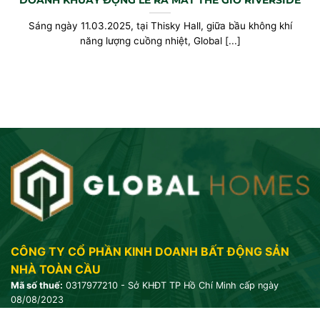
DOANH KHUẤY ĐỘNG LỄ RA MẮT THE GIÓ RIVERSIDE
Sáng ngày 11.03.2025, tại Thisky Hall, giữa bầu không khí
năng lượng cuồng nhiệt, Global [...]
CÔNG TY CỔ PHẦN KINH DOANH BẤT ĐỘNG SẢN
NHÀ TOÀN CẦU
Mã số thuế:
0317977210 - Sở KHĐT TP Hồ Chí Minh cấp ngày
08/08/2023