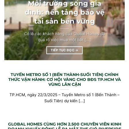
Môi trường sống gia
đình: nền tảng bảo vệ
tài sản bền vững
Có lẽ các khách hàng của Global Homes đã
quá rõ việc mua một bất [...]
TIẾP TỤC ĐỌC
→
TUYẾN METRO SỐ 1 (BẾN THÀNH-SUỐI TIÊN) CHÍNH
THỨC VẬN HÀNH: CƠ HỘI VÀNG CHO BĐS TP.HCM VÀ
VÙNG LÂN CẬN
TP.HCM, ngày 22/3/2025 – Tuyến Metro số 1 (Bến Thành –
Suối Tiên) dự kiến [...]
GLOBAL HOMES CÙNG HƠN 2.500 CHUYÊN VIÊN KINH