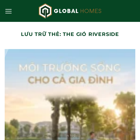
Bỏ
qua
nội
dung
LƯU TRỮ THẺ:
THE GIÓ RIVERSIDE
TIN TỨC