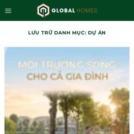
Bỏ
qua
nội
dung
LƯU TRỮ DANH MỤC:
DỰ ÁN
TIN TỨC