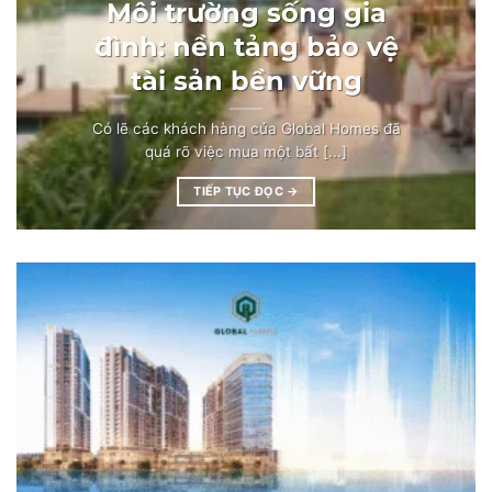
Môi trường sống gia
đình: nền tảng bảo vệ
tài sản bền vững
Có lẽ các khách hàng của Global Homes đã
quá rõ việc mua một bất [...]
TIẾP TỤC ĐỌC
→