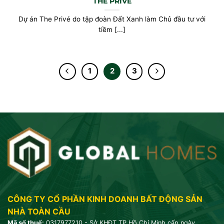
THE PRIVÉ
Dự án The Privé do tập đoàn Đất Xanh làm Chủ đầu tư với
tiềm [...]
1
2
3
CÔNG TY CỔ PHẦN KINH DOANH BẤT ĐỘNG SẢN
NHÀ TOÀN CẦU
Mã số thuế:
0317977210 - Sở KHĐT TP Hồ Chí Minh cấp ngày