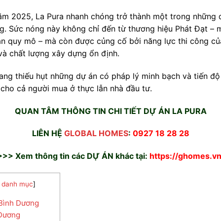
ăm 2025, La Pura nhanh chóng trở thành một trong những 
ơng. Sức nóng này không chỉ đến từ thương hiệu Phát Đạt –
 án quy mô – mà còn được củng cố bởi năng lực thi công của
 và chất lượng xây dựng ổn định.
ang thiếu hụt những dự án có pháp lý minh bạch và tiến độ
 cho cả người mua ở thực lẫn nhà đầu tư.
QUAN TÂM THÔNG TIN CHI TIẾT DỰ ÁN LA PURA
LIÊN HỆ
GLOBAL HOMES
:
0927 18 28 28
>>> Xem thông tin các DỰ ÁN khác tại:
https://ghomes.vn
 danh mục
]
 Bình Dương
h Dương