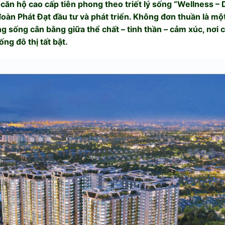
 căn hộ cao cấp tiên phong theo triết lý sống “Wellness –
oàn Phát Đạt đầu tư và phát triển. Không đơn thuần là mộ
g sống cân bằng giữa thể chất – tinh thần – cảm xúc, nơi c
ng đô thị tất bật.