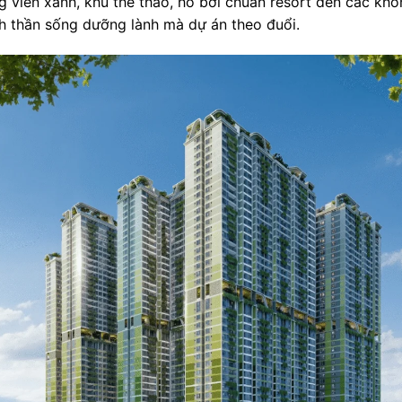
ng viên xanh, khu thể thao, hồ bơi chuẩn resort đến các kh
nh thần sống dưỡng lành mà dự án theo đuổi.