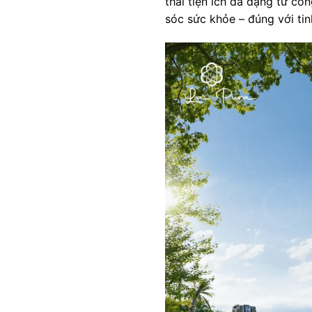
thái tiện ích đa dạng từ cô
sóc sức khỏe – đúng với ti