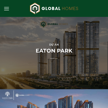
Bỏ
qua
nội
dung
DỰ ÁN
EATON PARK