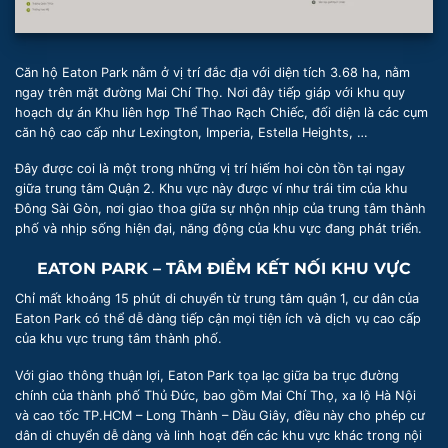
Căn hộ Eaton Park nằm ở vị trí đắc địa với diện tích 3.68 ha, nằm
ngay trên mặt đường Mai Chí Thọ. Nơi đây tiếp giáp với khu quy
hoạch dự án Khu liên hợp Thể Thao Rạch Chiếc, đối diện là các cụm
căn hộ cao cấp như Lexington, Imperia, Estella Heights, …
Đây được coi là một trong những vị trí hiếm hoi còn tồn tại ngay
giữa trung tâm Quận 2. Khu vực này được ví như trái tim của khu
Đông Sài Gòn, nơi giao thoa giữa sự nhộn nhịp của trung tâm thành
phố và nhịp sống hiện đại, năng động của khu vực đang phát triển.
EATON PARK – TÂM ĐIỂM KẾT NỐI KHU VỰC
Chỉ mất khoảng 15 phút di chuyển từ trung tâm quận 1, cư dân của
Eaton Park có thể dễ dàng tiếp cận mọi tiện ích và dịch vụ cao cấp
của khu vực trung tâm thành phố.
Với giao thông thuận lợi, Eaton Park tọa lạc giữa ba trục đường
chính của thành phố Thủ Đức, bao gồm Mai Chí Thọ, xa lộ Hà Nội
và cao tốc TP.HCM – Long Thành – Dầu Giây, điều này cho phép cư
dân di chuyển dễ dàng và linh hoạt đến các khu vực khác trong nội