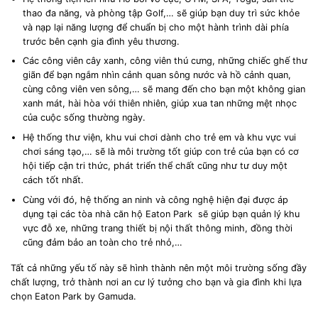
thao đa năng, và phòng tập Golf,… sẽ giúp bạn duy trì sức khỏe
và nạp lại năng lượng để chuẩn bị cho một hành trình dài phía
trước bên cạnh gia đình yêu thương.
Các công viên cây xanh, công viên thú cưng, những chiếc ghế thư
giãn để bạn ngắm nhìn cảnh quan sông nước và hồ cảnh quan,
cùng công viên ven sông,… sẽ mang đến cho bạn một không gian
xanh mát, hài hòa với thiên nhiên, giúp xua tan những mệt nhọc
của cuộc sống thường ngày.
Hệ thống thư viện, khu vui chơi dành cho trẻ em và khu vực vui
chơi sáng tạo,… sẽ là môi trường tốt giúp con trẻ của bạn có cơ
hội tiếp cận tri thức, phát triển thể chất cũng như tư duy một
cách tốt nhất.
Cùng với đó, hệ thống an ninh và công nghệ hiện đại được áp
dụng tại các tòa nhà căn hộ Eaton Park sẽ giúp bạn quản lý khu
vực đỗ xe, những trang thiết bị nội thất thông minh, đồng thời
cũng đảm bảo an toàn cho trẻ nhỏ,…
Tất cả những yếu tố này sẽ hình thành nên một môi trường sống đầy
chất lượng, trở thành nơi an cư lý tưởng cho bạn và gia đình khi lựa
chọn Eaton Park by Gamuda.