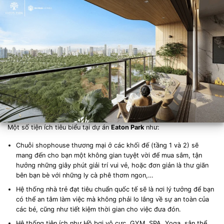
Một số tiện ích tiêu biểu tại dự án
Eaton Park
như:
Chuỗi shophouse thương mại ở các khối đế (tầng 1 và 2) sẽ
mang đến cho bạn một không gian tuyệt vời để mua sắm, tận
hưởng những giây phút giải trí vui vẻ, hoặc đơn giản là thư giãn
bên bạn bè với những ly cà phê thơm ngon,…
Hệ thống nhà trẻ đạt tiêu chuẩn quốc tế sẽ là nơi lý tưởng để bạn
có thể an tâm làm việc mà không phải lo lắng về sự an toàn của
các bé, cũng như tiết kiệm thời gian cho việc đưa đón.
Hệ thống tiện ích như Hồ bơi vô cực, GYM, SPA, Yoga, sân thể