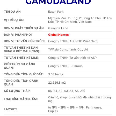
GAMUDALAND
TÊN DỰ ÁN:
Eaton Park
Mặt tiền Mai Chí Thọ, Phường An Phú, TP Thủ
VỊ TRÍ DỰ ÁN:
Đức, TP Hồ Chí Minh, Việt Nam
DƠN VỊ PHÁT TRIỂN DỰ ÁN:
Gamuda Land
ĐƠN VỊ PHÂN PHỐI:
Global Homes
ĐƠN VỊ TƯ VẤN KIẾN TRÚC:
Công ty TNHH AG INGO (Việt Nam)
TƯ VẤN THIẾT KẾ DÂN
TWAsia Consultants Co., Ltd
DỤNG & KẾT CẤU (C&S):
TƯ VẤN THIẾT KẾ M&E:
Công ty TNHH Tư vấn thiết kế ASP
KIẾN TRÚC SƯ CẢNH
Công ty TNHH LJ-Group
QUAN:
TỔNG DIỆN TÍCH QUỸ ĐẤT:
3.68 hecta
TỔNG DIỆN TÍCH CẢNH
22.626,8 m2
QUAN:
SỐ LƯỢNG THÁP:
06 (A1, A2, A3, A4, A5, A6)
Căn hộ, shophouse khối đế, nhà phố thương
LOẠI HÌNH SẢN PHẨM:
mại
từ 1PN – 2PN – 3PN – 4PN, Penthouse,
LAYOUT:
Duplex