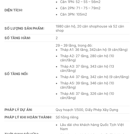
Căn 1PN: 52 – 55 – 56m2
Căn 2PN: 71 – 75 – 79m2
DIỆN TÍCH:
Căn 3PN: 105m2
1980 căn hộ, 20 căn shophouse và 52 căn
SỐ LƯỢNG SẢN PHẨM:
shop
SỐ TẦNG HẦM:
2
29 – 39 tầng, trong đó:
Tháp A1: 36 tầng, 342căn hộ (9 căn/tầng)
Tháp A2: 27 tầng, 280 căn hộ (10
căn/tầng)
Tháp A3: 37 tầng, 343 căn hộ (13
căn/tầng)
SỐ TẦNG NỔI:
Tháp A4: 37 tầng, 342 căn hộ (9 căn/tầng)
Tháp A5: 39 tầng, 346 căn hộ (10
căn/tầng)
Tháp A6: 37 tầng, 326 căn hộ (10
căn/tầng)
PHÁP LÝ DỰ ÁN:
Quy hoạch 1/500, Giấy Phép Xây Dựng
PHÁP LÝ KHI HOÀN THÀNH:
Sổ hồng riêng
Lâu dài cho khách hàng Quốc Tịch Việt
Nam