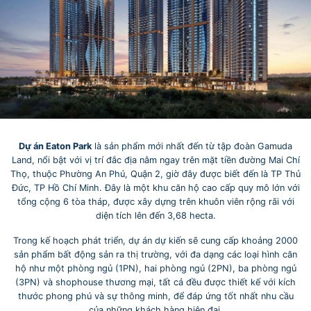
Dự án Eaton Park
là sản phẩm mới nhất đến từ tập đoàn Gamuda
Land, nổi bật với vị trí đắc địa nằm ngay trên mặt tiền đường Mai Chí
Thọ, thuộc Phường An Phú, Quận 2, giờ đây được biết đến là TP Thủ
Đức, TP Hồ Chí Minh. Đây là một khu căn hộ cao cấp quy mô lớn với
tổng cộng 6 tòa tháp, được xây dựng trên khuôn viên rộng rãi với
diện tích lên đến 3,68 hecta.
Trong kế hoạch phát triển, dự án dự kiến sẽ cung cấp khoảng 2000
sản phẩm bất động sản ra thị trường, với đa dạng các loại hình căn
hộ như một phòng ngủ (1PN), hai phòng ngủ (2PN), ba phòng ngủ
(3PN) và shophouse thương mại, tất cả đều được thiết kế với kích
thước phong phú và sự thông minh, để đáp ứng tốt nhất nhu cầu
của những khách hàng hiện đại.