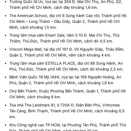
Trường Quốc tế Úc, tọa lạc tại 264 Đ. Mai Chí Thọ, An Phú, Q2,
Thành phố Hồ Chí Minh, cách đây khoảng 1,6 km.
The American School, địa chỉ 6 Song hành Cao tốc Thành phố Hồ
Chí Minh – Long Thành – Dầu Giây, Quận 2, Thành phố Hồ Chí
Minh, cách khoảng 1,5 km.
Trung tâm mua sắm Emart Sala, nằm ở 10 Đ. Mai Chí Thọ, Thủ
Thiêm, Thủ Đức, Thành phố Hồ Chí Minh, cách đó 4,5 km.
Vincom Mega Mall, tại địa chỉ 161 Đ. Võ Nguyên Giáp, Thảo Điền,
Quận 2, Thành phố Hồ Chí Minh, nằm cách khoảng 4 km.
Trung tâm mua sắm ESTELLA PLACE, địa chỉ 88 Song Hành, An
Phú, Thủ Đức, Thành phố Hồ Chí Minh, cách đó khoảng 2,5 km.
Bệnh Viện Quốc Tế Mỹ (AIH), tọa lạc tại 199 Nguyễn Hoàng, An
Phú, Quận 2, Thành phố Hồ Chí Minh, cách khoảng 1,9 km.
Chợ Bến Thành, thuộc Phường Bến Thành, Quận 1, Thành phố Hồ
Chí Minh, cách khoảng 8 km.
Tòa nhà The Landmark 81, ở 720A Đ. Điện Biên Phủ, Vinhomes
Tân Cảng, Bình Thạnh, Thành phố Hồ Chí Minh, cách khoảng 6,5
km.
Khu Công nghệ cao TP.HCM, tại Phường Tân Phú, Thành phố Thủ
Đức, Thành phố Hồ Chí Minh, cách khoảng 10 km.