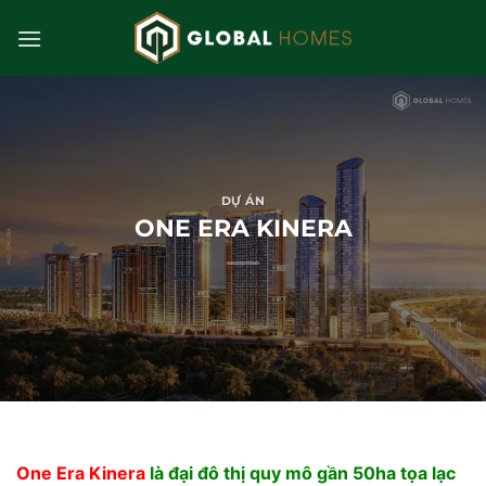
Bỏ
qua
nội
dung
DỰ ÁN
ONE ERA KINERA
One Era Kinera
là đại đô thị quy mô gần 50ha tọa lạc