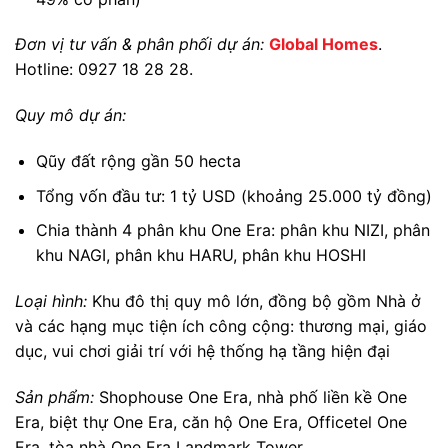
Đơn vị tư vấn & phân phối dự án:
Global Homes
.
Hotline: 0927 18 28 28.
Quy mô dự án:
Qũy đất rộng gần 50 hecta
Tổng vốn đầu tư: 1 tỷ USD (khoảng 25.000 tỷ đồng)
Chia thành 4 phân khu One Era: phân khu NIZI, phân
khu NAGI, phân khu HARU, phân khu HOSHI
Loại hình:
Khu đô thị quy mô lớn, đồng bộ gồm Nhà ở
và các hạng mục tiện ích công cộng: thương mại, giáo
dục, vui chơi giải trí với hệ thống hạ tầng hiện đại
Sản phẩm:
Shophouse One Era, nhà phố liền kề One
Era, biệt thự One Era, căn hộ One Era, Officetel One
Era, tòa nhà One Era Landmark Tower