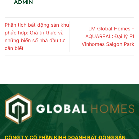
ADMIN
Phân tích bất động sản khu
LM Global Homes –
phức hợp: Giá trị thực và
AQUAREAL: Đại lý F1
những biến số nhà đầu tư
Vinhomes Saigon Park
cần biết
CÔNG TY CỔ PHẦN KINH DOANH BẤT ĐỘNG SẢN