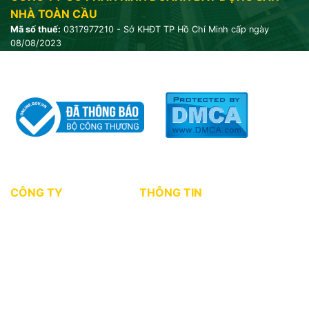
NHÀ TOÀN CẦU
Mã số thuế:
0317977210 - Sở KHĐT TP Hồ Chí Minh cấp ngày
08/08/2023
CÔNG TY
THÔNG TIN
Giới thiệu
Tin tức thị trường
Dự án
Kiến thức môi giới
Tuyển dụng
Chính sách bảo mật
Điều khoản sử dụng