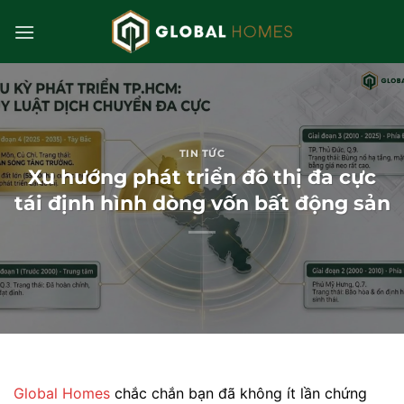
Bỏ
qua
nội
dung
TIN TỨC
Xu hướng phát triển đô thị đa cực
tái định hình dòng vốn bất động sản
Global Homes
chắc chắn bạn đã không ít lần chứng