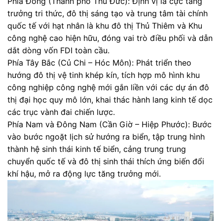
Phía Đông (Thành phố Thủ Đức): Định vị là cực tăng
trưởng tri thức, đô thị sáng tạo và trung tâm tài chính
quốc tế với hạt nhân là khu đô thị Thủ Thiêm và Khu
công nghệ cao hiện hữu, đóng vai trò điều phối và dẫn
dắt dòng vốn FDI toàn cầu.
Phía Tây Bắc (Củ Chi – Hóc Môn): Phát triển theo
hướng đô thị vệ tinh khép kín, tích hợp mô hình khu
công nghiệp công nghệ mới gắn liền với các dự án đô
thị đại học quy mô lớn, khai thác hành lang kinh tế dọc
các trục vành đai chiến lược.
Phía Nam và Đông Nam (Cần Giờ – Hiệp Phước): Bước
vào bước ngoặt lịch sử hướng ra biển, tập trung hình
thành hệ sinh thái kinh tế biển, cảng trung trung
chuyển quốc tế và đô thị sinh thái thích ứng biến đổi
khí hậu, mở ra động lực tăng trưởng mới.