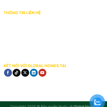
THÔNG TIN LIÊN HỆ
Địa chỉ:
36 Bùi Thị Xuân, phường Bến Thành, Quận 1, TP. HCM
Hotline:
0927 18 28 28
Email:
gphomes@gpcorp.com.vn
Website:
https://ghomes.vn
KẾT NỐI VỚI GLOBAL HOMES TẠI
Copyright 2026 © Bản quyền thuộc về
Global Homes