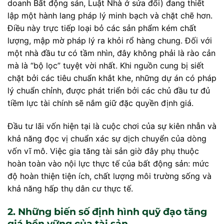
doanh Bất động sản, Luật Nhà ở sửa đổi) đang thiết
lập một hành lang pháp lý minh bạch và chặt chẽ hơn.
Điều này trực tiếp loại bỏ các sản phẩm kém chất
lượng, mập mờ pháp lý ra khỏi rổ hàng chung. Đối với
một nhà đầu tư có tầm nhìn, đây không phải là rào cản
mà là “bộ lọc” tuyệt vời nhất. Khi nguồn cung bị siết
chặt bởi các tiêu chuẩn khắt khe, những dự án có pháp
lý chuẩn chỉnh, được phát triển bởi các chủ đầu tư đủ
tiềm lực tài chính sẽ nắm giữ đặc quyền định giá.
Đầu tư lãi vốn hiện tại là cuộc chơi của sự kiên nhẫn và
khả năng đọc vị chuẩn xác sự dịch chuyển của dòng
vốn vĩ mô. Việc gia tăng tài sản giờ đây phụ thuộc
hoàn toàn vào nội lực thực tế của bất động sản: mức
độ hoàn thiện tiện ích, chất lượng môi trường sống và
khả năng hấp thụ dân cư thực tế.
2. Những biến số định hình quỹ đạo tăng
giá bền vững của tài sản