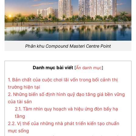
Phân khu Compound Masteri Centre Point
Danh mục bài viết
[
Ẩn danh mục
]
1. Bản chất của cuộc chơi lãi vốn trong bối cảnh thị
trường hiện tại
2. Những biến số định hình quỹ đạo tăng giá bền vững
của tài sản
2.1. Tầm nhìn quy hoạch và hiệu ứng đòn bẩy hạ
tầng
2.2. Vị thế của những nhà phát triển kiến tạo chuẩn
mực sống