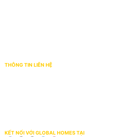
Giới thiệu
Tin tức thị trường
Dự án
Kiến thức môi giới
Tuyển dụng
Chính sách bảo mật
Điều khoản sử dụng
THÔNG TIN LIÊN HỆ
Địa chỉ:
36 Bùi Thị Xuân, phường Bến Thành, Quận 1, TP. HCM
Hotline:
0927 18 28 28
Email:
gphomes@gpcorp.com.vn
Website:
https://ghomes.vn
KẾT NỐI VỚI GLOBAL HOMES TẠI