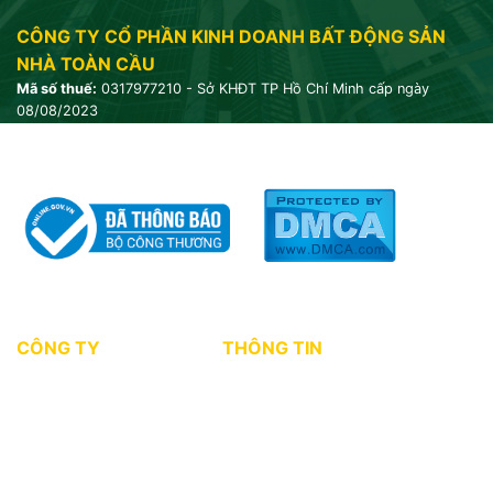
CÔNG TY CỔ PHẦN KINH DOANH BẤT ĐỘNG SẢN
NHÀ TOÀN CẦU
Mã số thuế:
0317977210 - Sở KHĐT TP Hồ Chí Minh cấp ngày
08/08/2023
CÔNG TY
THÔNG TIN
Giới thiệu
Tin tức thị trường
Dự án
Kiến thức môi giới
Tuyển dụng
Chính sách bảo mật