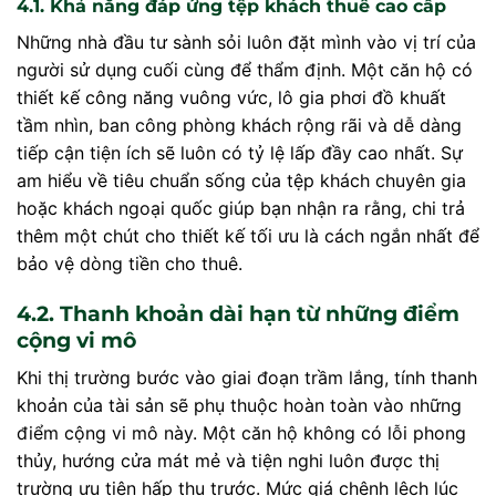
4.1. Khả năng đáp ứng tệp khách thuê cao cấp
Những nhà đầu tư sành sỏi luôn đặt mình vào vị trí của
người sử dụng cuối cùng để thẩm định. Một căn hộ có
thiết kế công năng vuông vức, lô gia phơi đồ khuất
tầm nhìn, ban công phòng khách rộng rãi và dễ dàng
tiếp cận tiện ích sẽ luôn có tỷ lệ lấp đầy cao nhất. Sự
am hiểu về tiêu chuẩn sống của tệp khách chuyên gia
hoặc khách ngoại quốc giúp bạn nhận ra rằng, chi trả
thêm một chút cho thiết kế tối ưu là cách ngắn nhất để
bảo vệ dòng tiền cho thuê.
4.2. Thanh khoản dài hạn từ những điểm
cộng vi mô
Khi thị trường bước vào giai đoạn trầm lắng, tính thanh
khoản của tài sản sẽ phụ thuộc hoàn toàn vào những
điểm cộng vi mô này. Một căn hộ không có lỗi phong
thủy, hướng cửa mát mẻ và tiện nghi luôn được thị
trường ưu tiên hấp thụ trước. Mức giá chênh lệch lúc