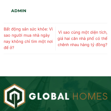
ADMIN
Bất động sản sức khỏe: Vì
Vì sao cùng một diện tích,
sao người mua nhà ngày
giá hai căn nhà phố có thể
nay không chỉ tìm một nơi
chênh nhau hàng tỷ đồng?
để ở?