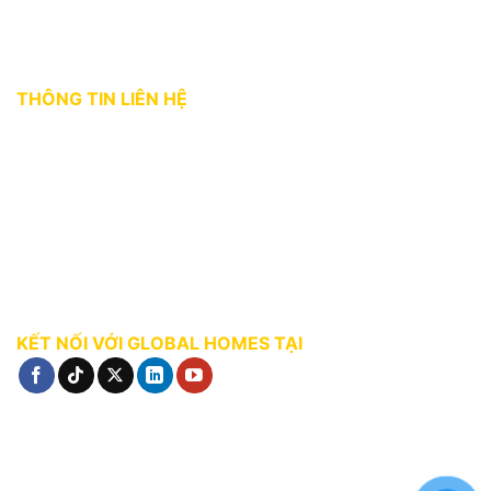
Điều khoản sử dụng
THÔNG TIN LIÊN HỆ
Địa chỉ:
36 Bùi Thị Xuân, phường Bến Thành, Quận 1, TP. HCM
Hotline:
0927 18 28 28
Email:
gphomes@gpcorp.com.vn
Website:
https://ghomes.vn
KẾT NỐI VỚI GLOBAL HOMES TẠI