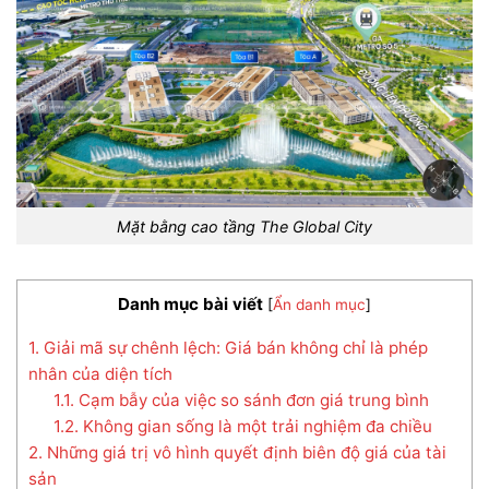
Mặt bằng cao tầng The Global City
Danh mục bài viết
[
Ẩn danh mục
]
1. Giải mã sự chênh lệch: Giá bán không chỉ là phép
nhân của diện tích
1.1. Cạm bẫy của việc so sánh đơn giá trung bình
1.2. Không gian sống là một trải nghiệm đa chiều
2. Những giá trị vô hình quyết định biên độ giá của tài
sản