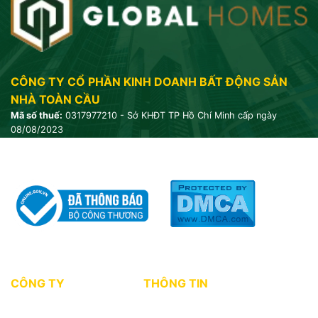
CÔNG TY CỔ PHẦN KINH DOANH BẤT ĐỘNG SẢN
NHÀ TOÀN CẦU
Mã số thuế:
0317977210 - Sở KHĐT TP Hồ Chí Minh cấp ngày
08/08/2023
CÔNG TY
THÔNG TIN
Giới thiệu
Tin tức thị trường