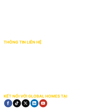
Dự án
Kiến thức môi giới
Tuyển dụng
Chính sách bảo mật
Điều khoản sử dụng
THÔNG TIN LIÊN HỆ
Địa chỉ:
36 Bùi Thị Xuân, phường Bến Thành, Quận 1, TP. HCM
Hotline:
0927 18 28 28
Email:
gphomes@gpcorp.com.vn
Website:
https://ghomes.vn
KẾT NỐI VỚI GLOBAL HOMES TẠI