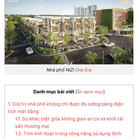
Nhà phố NiZi
One Era
Danh mục bài viết
[
Ẩn danh mục
]
1. Giá trị nhà phố không chỉ được đo lường bằng diện
tích mặt bằng
1.1. Sự khác biệt giữa không gian an cư và khối tài
sản thương mại
1.2. Tính linh hoạt trong công năng sử dụng định