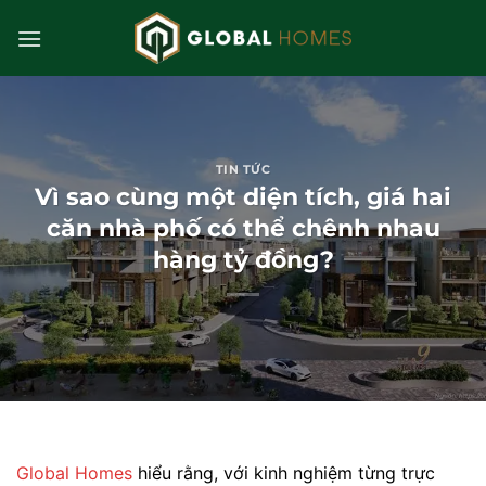
Bỏ
qua
nội
dung
TIN TỨC
Vì sao cùng một diện tích, giá hai
căn nhà phố có thể chênh nhau
hàng tỷ đồng?
Global Homes
hiểu rằng, với kinh nghiệm từng trực