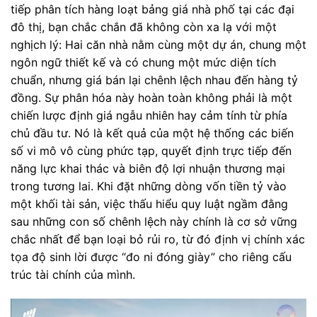
tiếp phân tích hàng loạt bảng giá nhà phố tại các đại
đô thị, bạn chắc chắn đã không còn xa lạ với một
nghịch lý: Hai căn nhà nằm cùng một dự án, chung một
ngôn ngữ thiết kế và có chung một mức diện tích
chuẩn, nhưng giá bán lại chênh lệch nhau đến hàng tỷ
đồng. Sự phân hóa này hoàn toàn không phải là một
chiến lược định giá ngẫu nhiên hay cảm tính từ phía
chủ đầu tư. Nó là kết quả của một hệ thống các biến
số vi mô vô cùng phức tạp, quyết định trực tiếp đến
năng lực khai thác và biên độ lợi nhuận thương mại
trong tương lai. Khi đặt những dòng vốn tiền tỷ vào
một khối tài sản, việc thấu hiểu quy luật ngầm đằng
sau những con số chênh lệch này chính là cơ sở vững
chắc nhất để bạn loại bỏ rủi ro, từ đó định vị chính xác
tọa độ sinh lời được “đo ni đóng giày” cho riêng cấu
trúc tài chính của mình.