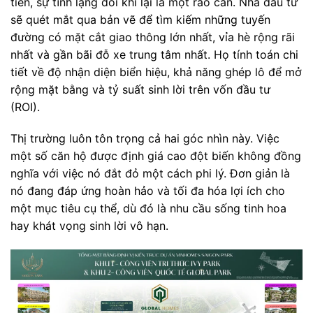
tiền, sự tĩnh lặng đôi khi lại là một rào cản. Nhà đầu tư
sẽ quét mắt qua bản vẽ để tìm kiếm những tuyến
đường có mặt cắt giao thông lớn nhất, vỉa hè rộng rãi
nhất và gần bãi đỗ xe trung tâm nhất. Họ tính toán chi
tiết về độ nhận diện biển hiệu, khả năng ghép lô để mở
rộng mặt bằng và tỷ suất sinh lời trên vốn đầu tư
(ROI).
Thị trường luôn tôn trọng cả hai góc nhìn này. Việc
một số căn hộ được định giá cao đột biến không đồng
nghĩa với việc nó đắt đỏ một cách phi lý. Đơn giản là
nó đang đáp ứng hoàn hảo và tối đa hóa lợi ích cho
một mục tiêu cụ thể, dù đó là nhu cầu sống tinh hoa
hay khát vọng sinh lời vô hạn.