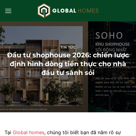
Bỏ
qua
nội
dung
TIN TỨC
Đầu tư shophouse 2026: chiến lược
định hình dòng tiền thực cho nhà
đầu tư sành sỏi
Tại
Global homes
, chúng tôi biết bạn đã nắm rõ sự