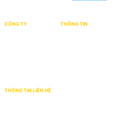
CÔNG TY
THÔNG TIN
Giới thiệu
Tin tức thị trường
Dự án
Kiến thức môi giới
Tuyển dụng
Chính sách bảo mật
Điều khoản sử dụng
THÔNG TIN LIÊN HỆ
Địa chỉ:
36 Bùi Thị Xuân, phường Bến Thành, Quận 1, TP. HCM
Hotline:
0927 18 28 28
Email:
gphomes@gpcorp.com.vn