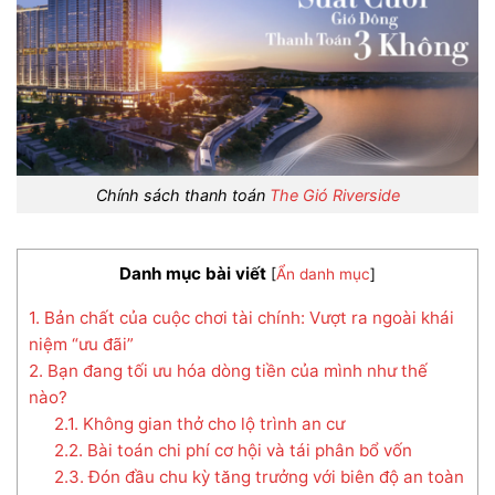
Chính sách thanh toán
The Gió Riverside
Danh mục bài viết
[
Ẩn danh mục
]
1. Bản chất của cuộc chơi tài chính: Vượt ra ngoài khái
niệm “ưu đãi”
2. Bạn đang tối ưu hóa dòng tiền của mình như thế
nào?
2.1. Không gian thở cho lộ trình an cư
2.2. Bài toán chi phí cơ hội và tái phân bổ vốn
2.3. Đón đầu chu kỳ tăng trưởng với biên độ an toàn