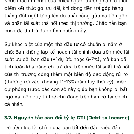
Khúc mắc lớn nhất của nhiều người thường nằm ở thời
điểm kết thúc gói ưu đãi, khi dòng tiền trả góp hàng
tháng đột ngột tăng lên do phải cộng gộp cả tiền gốc
và phần lãi suất thả nổi theo thị trường. Chắc hẳn bạn
cũng đã dự trù được tình huống này.
Sự khác biệt của một nhà đầu tư có chuẩn bị nằm ở
chỗ: Bạn không lập kế hoạch tài chính dựa trên mức lãi
suất ưu đãi ban đầu (ví dụ 0% hoặc 6-7%), mà bạn đã
tính toán khả năng chi trả dựa trên mức lãi suất thả nổi
của thị trường cộng thêm một biên độ dao động rủi ro
(thường rơi vào khoảng 11-13%/năm tùy thời kỳ). Việc
dự phóng trước các con số này giúp bạn không bị bất
ngờ và luôn duy trì thế chủ động trên bàn cờ tài chính
cá nhân.
3.2. Nguyên tắc cân đối tỷ lệ DTI (Debt-to-Income)
Dù tiềm lực tài chính của bạn tốt đến đâu, việc đảm