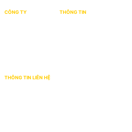
CÔNG TY
THÔNG TIN
Giới thiệu
Tin tức thị trường
Dự án
Kiến thức môi giới
Tuyển dụng
Chính sách bảo mật
Điều khoản sử dụng
THÔNG TIN LIÊN HỆ
Địa chỉ:
36 Bùi Thị Xuân, phường Bến Thành, Quận 1, TP. HCM
Hotline:
0927 18 28 28
Email:
gphomes@gpcorp.com.vn
Website:
https://ghomes.vn